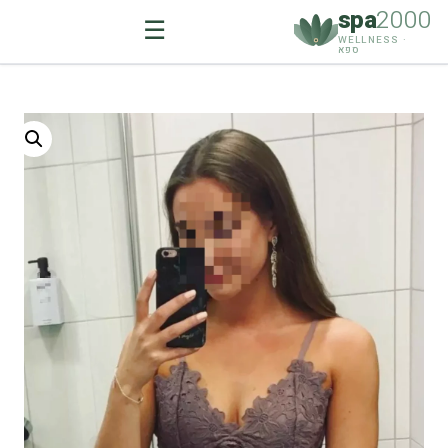
spa
2000
☰
WELLNESS ·
ספא
Ski
t
conten