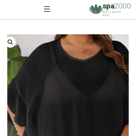
spa
2000
☰
WELLNESS ·
ספא
Ski
t
conten