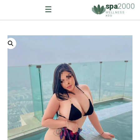
spa
2000
☰
WELLNESS ·
ספא
Ski
t
conten