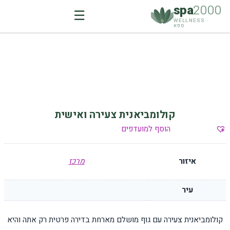
spa
2000
☰
WELLNESS ·
ספא
Ski
t
conten
קולומביאנית צעירה ואישית
הוסף למועדפים
איזור
מרכז
עיר
קולומביאנית צעירה עם גוף מושלם מארחת בדירה פרטית רק אתה והיא