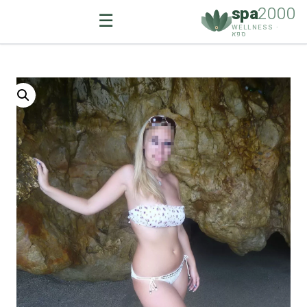
spa
2000
☰
WELLNESS ·
ספא
Ski
t
conten