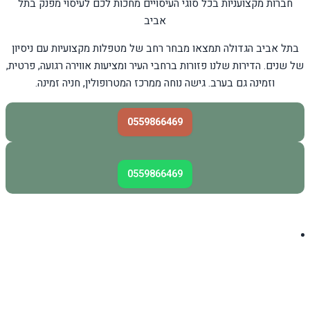
חברות מקצועניות בכל סוגי העיסויים מחכות לכם לעיסוי מפנק בתל
אביב
בתל אביב הגדולה תמצאו מבחר רחב של מטפלות מקצועיות עם ניסיון
של שנים. הדירות שלנו פזורות ברחבי העיר ומציעות אווירה רגועה, פרטית,
וזמינה גם בערב. גישה נוחה ממרכז המטרופולין, חניה זמינה.
0559866469
0559866469