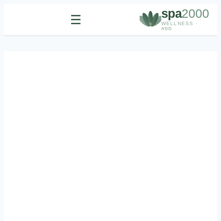
spa
2000
☰
WELLNESS ·
ספא
Skip
to
content