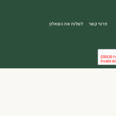
פרטי קשר
לשלוח את השאלון
הבהרה:
אתר spa2000 הוא פלטפורמת פרסום בלבד. כל המודעות מפורסמות על ידי מפרסמים עצמאיים האחראים באופן מלא ובלעדי לתוכן המודעה, לזמינות, לאיכות השירות, ולעמידה בכל דרישות החוק.
אחריות המפרסם:
כל מפרסם מתחייב להחזיק בכל הרישיונות וההסמכות 
נגישות:
האתר נגיש בהתאם לתקנות שוויון זכויות לאנשים עם מוגבלות (התשע״ג-2013) ותקן ישראלי 5568. תפריט הנגישות זמין בלחיצה על כפתור הנגישות בפינת המ