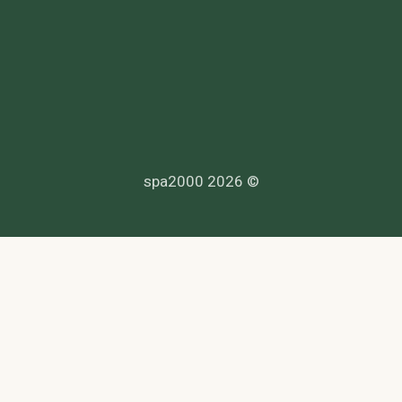
© 2026 spa2000
הנדרשים לפי דין, ולעמוד בחוקי המדינה לרבות מס, עבודה ובריאות.
סך. לפניות בנושא נגישות -