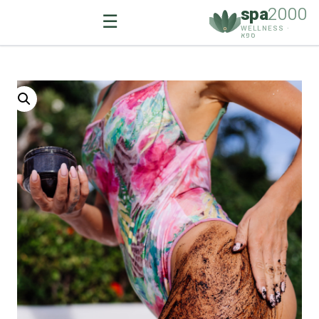
spa
2000
☰
WELLNESS ·
ספא
Ski
t
conten