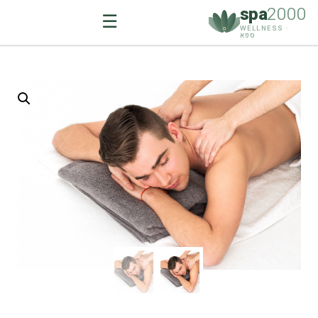
spa
2000
☰
WELLNESS ·
ספא
Ski
t
conten