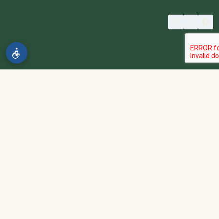
© 2026 spa2000
הבהרה:
אתר spa2000 הוא פלטפורמת פרסום בלבד. כל המודעות
מפורסמות על ידי מפרסמים עצמאיים האחראים באופן מלא ובלעדי לתוכן
המודעה, לזמינות, לאיכות השירות, ולעמידה בכל דרישות החוק.
אחריות המפרסם:
כל מפרסם מתחייב להחזיק בכל הרישיונות וההסמכות
הנדרשים לפי דין, ולעמוד בחוקי המדינה לרבות מס, עבודה ובריאות.
נגישות:
האתר נגיש בהתאם לתקנות שוויון זכויות לאנשים עם מוגבלות
(התשע״ג-2013) ותקן ישראלי 5568. תפריט הנגישות זמין בלחיצה על