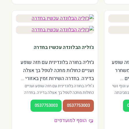
ג'וליה הבלונדה עכשיו בחדרה
זה שופע
ג'וליה בחורה בלונדינית עם חזה שופע
 משחרר
ועניים כחולות מחכה לטפל בך אצלה
 ...
בדירה. בחדרה השירות זמין באזורי ...
 וגוף נשי
ג'וליה בחורה בלונדינית עם חזה שופע ועניים
ובסביבתה
כחולות מחכה לטפל בך אצלה בדירה. בחדרה
זורי העיר —
השירות זמין באזורי פרדס חנה, גבעת אולגה
0537753003
0537753003
האווירה
והמרכז. גישה נוחה גם מהשרון וגם מהצפון.
 גם לתושבי
מטפלות מקצועיות בסגנונות מגוונים.
הוסף למועדפים