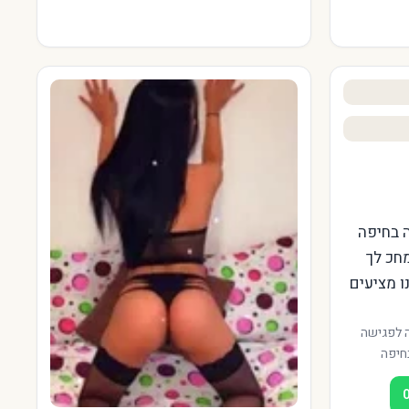
 בחיפה
מחכ לך
ו מציעים
 לפגישה
חיפה
י במגוון
טפלות