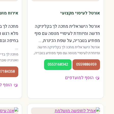
אורטל לעיסוי מקצועי
אירוח מוש
אורטל הישראלית מחכה לך בקליניקה
מחכה לך ב
חדשה ומיוחדת לעיסויי מנוסה עם סוף
מלא רגש וא
מפתיע בטבריה, על שפת הכינרת, ...
בחיפה ובסב
אורטל הישראלית מחכה לך בקליניקה חדשה
...
ומיוחדת לעיסויי מנוסה עם סוף מפתיע בטבריה,
מחכה לך בדי
על שפת הכינרת, המטפלות פועלות בגן השלושה
ואנרגיה טובה
0553168342
0559886959
ובמרכז העיר. אווירה צפונית רגועה, מתאים גם
מציעים שירות
לחיילים בחופשה ולתיירים בכינרת.
37184358
ועד הכרמל. ה
הוסף למועדפים
והכניסה תמיד
והאזור.
הוסף ל