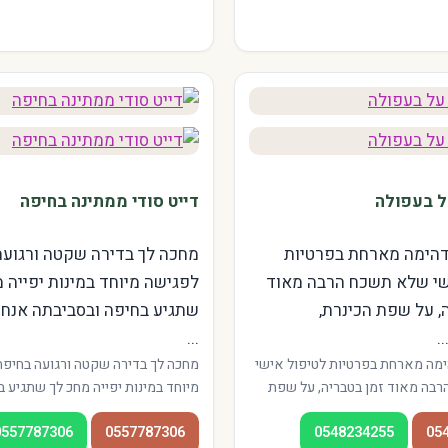
ל בעפולה
דייט סודי ממתינה בחיפה
דהימה מארחת בפרטיות
מחכה לך בדירה שקטה ורגועה
שי שלא תשכח הרבה מאוד
לפגישה מיוחד במינות יפייה 
, על שפת הכינרת,
שתגיע בחיפה ובסביבתה אנחנ
.
...
ימה מארחת בפרטיות לטיפול אישי
מחכה לך בדירה שקטה ורגועה בחיפה
בה מאוד זמן בטבריה, על שפת
מיוחד במינות יפייה מחכ לך שתגיע ב
לות פועלות בגן השלושה ובמרכז
ובסביבתה אנחנו מציעים שירות איכות
0557787306
0557787306
0548234255
05
צפונית רגועה, מתאים גם לחיילים
אזורי העיר — מהדר ועד הכרמל. המ