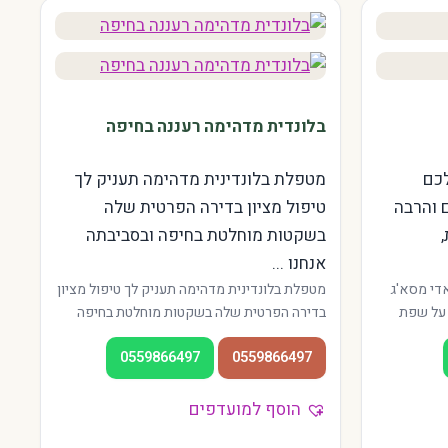
בלונדית מדהימה רעננה בחיפה
לכם
מטפלת בלונדינית מדהימה תעניק לך
 והרבה
טיפול מציון בדירה הפרטית שלה
בשקטות מוחלטת בחיפה ובסביבתה
אנחנו ...
די מסא'ג
מטפלת בלונדינית מדהימה תעניק לך טיפול מציון
 על שפת
בדירה הפרטית שלה בשקטות מוחלטת בחיפה
שה ובמרכז
ובסביבתה אנחנו מציעים שירות איכותי במגוון
0559866497
0559866497
ם לחיילים
אזורי העיר — מהדר ועד הכרמל. המטפלות
מנוסות, האווירה רגועה, והכניסה תמיד פרטית.
מתאים גם לתושבי הקריות והאזור.
הוסף למועדפים