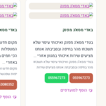
באדי מסא'ג מפנק
באדי מסאג'
בטדי מסא'ג מפנק ואיכותי עיסוי שלא
מקום חדש 
תשכחו מהר בחיפה ובסביבתה אנחנו
המטפלות ה
מציעים שירות איכותי במגוון אזורי ...
הכי חמים ב
בטדי מסא'ג מפנק ואיכותי עיסוי שלא תשכחו
באזורי ...
מהר בחיפה ובסביבתה אנחנו מציעים שירות
מקום חדש וא
איכותי במגוון אזורי העיר — מהדר ועד הכרמל.
יפות שפגשת ט
055967273
055967273
המטפלות מנוסות, האווירה רגועה, והכניסה תמיד
השירות זמין 
פרטית. מתאים גם לתושבי הקריות והאזור.
53080352
והמרכז. גישה
הוסף למועדפים
מטפלות מקצוע
הוסף ל