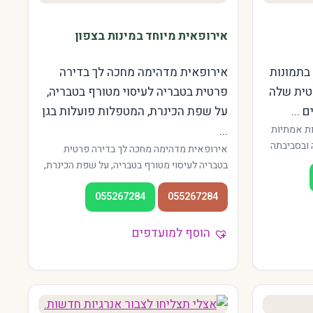
אירופאית מיוחד במינות בצפון
בתמונות
אירופאית מדהימה מחכה לך בדירה
טית שלה
פרטית בטבריה לעיסוי מטורף בטבריה,
 ...
על שפת הכינרת, המטפלות פועלות בגן
ות אמתיות
...
 ובסביבתה
אירופאית מדהימה מחכה לך בדירה פרטית
זורי העיר —
בטבריה לעיסוי מטורף בטבריה, על שפת הכינרת,
האווירה
המטפלות פועלות בגן השלושה ובמרכז העיר.
 גם לתושבי
055267284
055267284
אווירה צפונית רגועה, מתאים גם לחיילים
בחופשה ולתיירים בכינרת.
הוסף למועדפים
עפולה