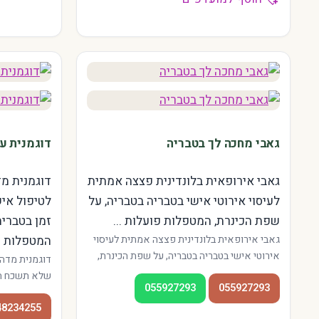
גאבי מחכה לך בטבריה
דוגמנית ע
גאבי אירופאית בלונדינית פצצה אמתית
דוגמנית מ
לעיסוי אירוטי אישי בטבריה בטבריה, על
לטיפול אי
שפת הכינרת, המטפלות פועלות ...
זמן בטבריה
גאבי אירופאית בלונדינית פצצה אמתית לעיסוי
המטפלות ..
אירוטי אישי בטבריה בטבריה, על שפת הכינרת,
דוגמנית מדה
המטפלות פועלות בגן השלושה ובמרכז העיר.
שלא תשכח הר
055927293
055927293
אווירה צפונית רגועה, מתאים גם לחיילים
הכינרת, המטפ
בחופשה ולתיירים בכינרת.
48234255
העיר. אווירה 