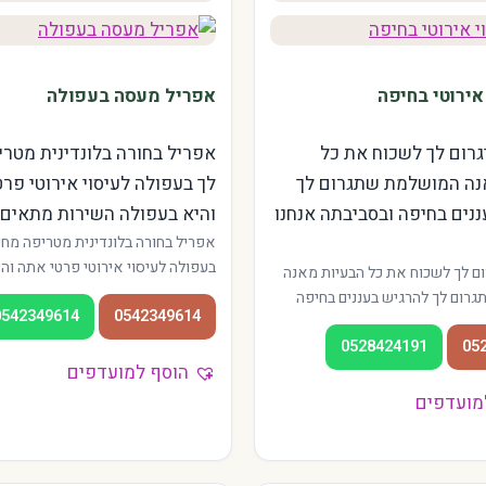
אירוטי בחיפה
אפריל מעסה בעפולה
יגרום לך לשכוח את כל
אפריל בחורה בלונדינית מטר
נה המושלמת שתגרום לך
לך בעפולה לעיסוי אירוטי פר
נים בחיפה ובסביבתה אנחנו
והיא בעפולה השירות מתאים ל
אפריל בחורה בלונדינית מטריפה מחכ
בעפולה לעיסוי אירוטי פרטי אתה וה
רום לך לשכוח את כל הבעיות מאנה
השירות מתאים לתושבי עמק יזרעאל,
רום לך להרגיש בעננים בחיפה
0542349614
0542349614
ולקיבוצי האזור. מטפלות מנוסות בג
נו מציעים שירות איכותי במגוון
ורמת יזרעאל. אווירה רגועה, מחירים 
0528424191
05
 מהדר ועד הכרמל. המטפלות
הוסף למועדפים
ירה רגועה, והכניסה תמיד פרטית.
שבי הקריות והאזור.
מועדפים