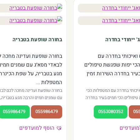
 ייחודי בחדרה
בחורה שופעת בטבריה
ואיכותי בחדרה עם
בחורה שופעת ועדינה מחכה 
כי יפות שפגשת טיפולים
לבאדי מסא'ג עם שמנים חמים
עיר בחדרה השירות זמין
מגע בטבריה, על שפת הכינרת,
המטפלות ...
יכותי בחדרה עם המטפלות הכי
בחורה שופעת ועדינה מחכה לכם לבא
יפולים הכי חמים בעיר בחדרה
עם שמנים חמים והרבה מגע בטבריה,
באזורי פרדס חנה, גבעת אולגה
הכינרת, המטפלות פועלות בגן השלו
055986479
055986479
0553080352
05
 נוחה גם מהשרון וגם מהצפון.
העיר. אווירה צפונית רגועה, מתאים ג
יות בסגנונות מגוונים.
בחופשה ולתיירים בכינרת.
מועדפים
הוסף למועדפים