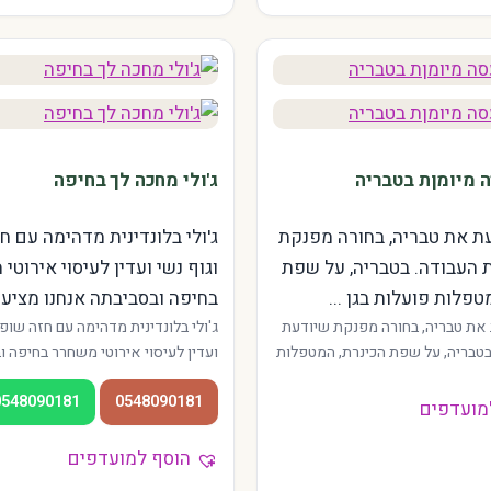
 מיומןת בטבריה
ג'ולי מחכה לך בחיפה
ת את טבריה, בחורה מפנקת
ג'ולי בלונדינית מדהימה עם ח
 העבודה. בטבריה, על שפת
וגוף נשי ועדין לעיסוי אירוטי
טפלות פועלות בגן ...
בחיפה ובסביבתה אנחנו מציעים
את טבריה, בחורה מפנקת שיודעת
ג'ולי בלונדינית מדהימה עם חזה שופע
טבריה, על שפת הכינרת, המטפלות
ועדין לעיסוי אירוטי משחרר בחיפה 
שלושה ובמרכז העיר. אווירה צפונית
אנחנו מציעים שירות איכותי במגוון א
0548090181
0548090181
 גם לחיילים בחופשה ולתיירים
מהדר ועד הכרמל. המטפלות מנוסות, 
מועדפים
רגועה, והכניסה תמיד פרטית. מתאים
הקריות והאזור.
הוסף למועדפים