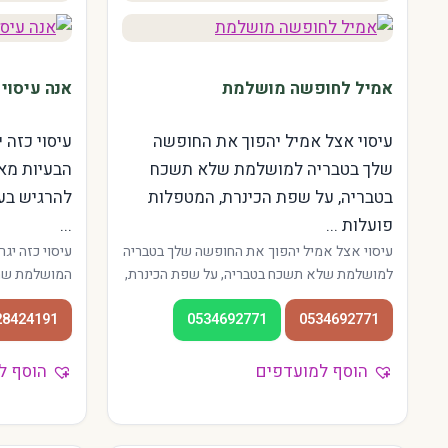
אמיל לחופשה מושלמת
אנה עיסוי 
עיסוי אצל אמיל יהפוך את החופשה
עיסוי כזה 
שלך בטבריה למושלמת שלא תשכח
הבעיות מא
בטבריה, על שפת הכינרת, המטפלות
להרגיש בענ
פועלות ...
...
עיסוי אצל אמיל יהפוך את החופשה שלך בטבריה
עיסוי כזה יג
למושלמת שלא תשכח בטבריה, על שפת הכינרת,
המושלמת שתג
המטפלות פועלות בגן השלושה ובמרכז העיר.
ובסביבתה אנח
28424191
0534692771
0534692771
אווירה צפונית רגועה, מתאים גם לחיילים
אזורי העיר —
בחופשה ולתיירים בכינרת.
מנוסות, האוו
מתאים גם לתו
הוסף למועדפים
הוסף ל