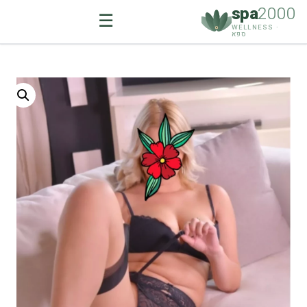
spa
2000
☰
WELLNESS ·
ספא
Ski
t
conten