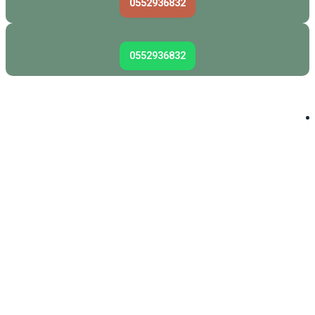
0552936832
0552936832