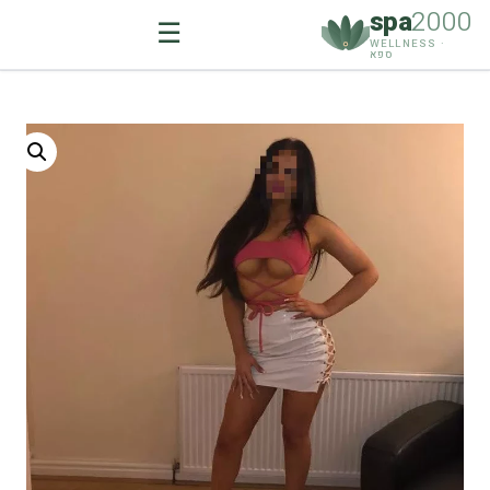
spa
2000
☰
WELLNESS ·
ספא
Ski
t
conten