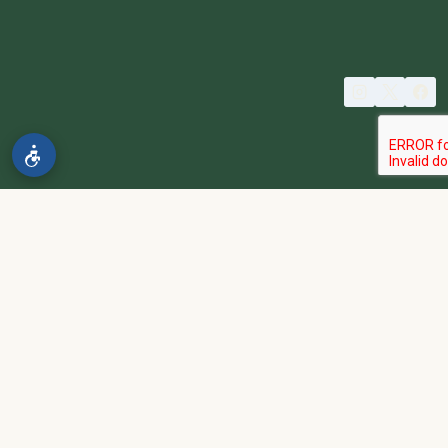
© 2026 spa2000
הבהרה:
אתר spa2000 הוא פלטפורמת פרסום בלבד. כל המודעות
מפורסמות על ידי מפרסמים עצמאיים האחראים באופן מלא ובלעדי לתוכן
המודעה, לזמינות, לאיכות השירות, ולעמידה בכל דרישות החוק.
אחריות המפרסם:
כל מפרסם מתחייב להחזיק בכל הרישיונות וההסמכות
הנדרשים לפי דין, ולעמוד בחוקי המדינה לרבות מס, עבודה ובריאות.