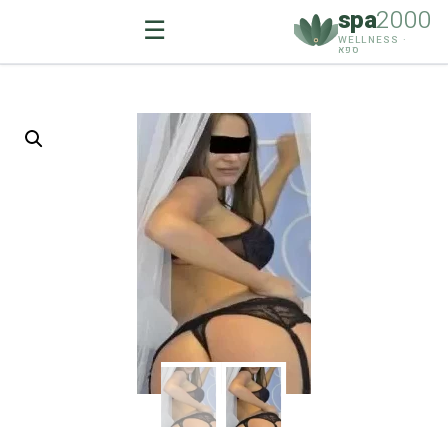
spa
2000
☰
WELLNESS ·
ספא
Ski
t
conten