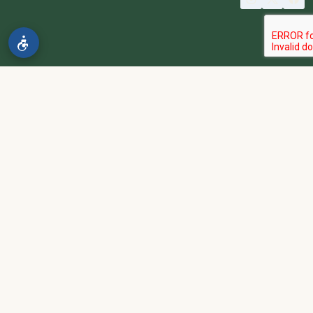
© 2026 spa2000
הבהרה:
אתר spa2000 הוא פלטפורמת פרסום בלבד. כל המודעות
מפורסמות על ידי מפרסמים עצמאיים האחראים באופן מלא ובלעדי לתוכן
המודעה, לזמינות, לאיכות השירות, ולעמידה בכל דרישות החוק.
אחריות המפרסם:
כל מפרסם מתחייב להחזיק בכל הרישיונות וההסמכות
הנדרשים לפי דין, ולעמוד בחוקי המדינה לרבות מס, עבודה ובריאות.
נגישות:
האתר נגיש בהתאם לתקנות שוויון זכויות לאנשים עם מוגבלות
(התשע״ג-2013) ותקן ישראלי 5568. תפריט הנגישות זמין בלחיצה על
כפתור הנגישות בפינת המסך. לפניות בנושא נגישות -
הצהרת נגישות
.