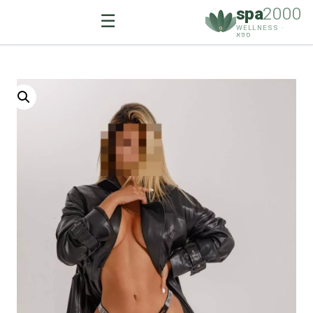
spa
2000
☰
WELLNESS ·
ספא
Ski
t
conten