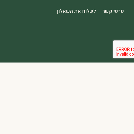
פרטי קשר
לשלוח את השאלון
הבהרה:
אתר spa2000 הוא פלטפורמת פרסום בלבד. כל המודעות מפורסמות על ידי מפרסמים עצמאיים האחראים באופן מלא ובלעדי לתוכן המודעה, לזמינות, לאיכות השירות, ולעמידה בכל דרישות החוק.
אחריות המפרסם:
כל מפרסם מתחייב להחזיק בכל הרישיונות וההסמכות 
נגישות:
האתר נגיש בהתאם לתקנות שוויון זכויות לאנשים עם מוגבלות (התשע״ג-2013) ותקן ישראלי 5568. תפריט הנגישות זמין בלחיצה על כפתור הנגישות בפינת המ