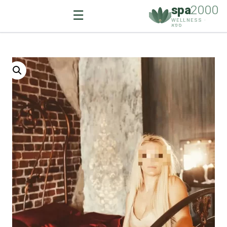
spa
2000
☰
WELLNESS ·
ספא
Ski
t
conten