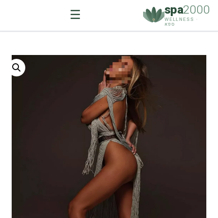
spa
2000
☰
WELLNESS ·
ספא
Ski
t
conten