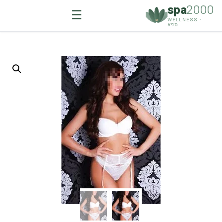
spa
2000
☰
WELLNESS ·
ספא
Ski
t
conten