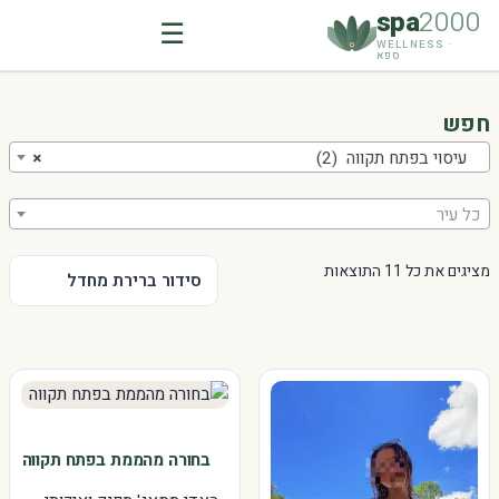
spa
2000
☰
WELLNESS ·
ספא
Ski
t
חפש
conten
עיסוי בפתח תקווה (2)
×
כל עיר
מציגים את כל ⁦11⁩ התוצאות
בחורה מהממת בפתח תקווה