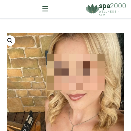
spa
2000
☰
WELLNESS ·
ספא
Ski
t
conten