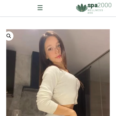
spa
2000
☰
WELLNESS ·
ספא
Ski
t
conten