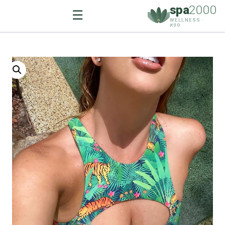
spa
2000
☰
WELLNESS ·
ספא
Ski
t
conten