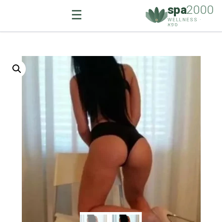
spa
2000
☰
WELLNESS ·
ספא
Ski
t
conten