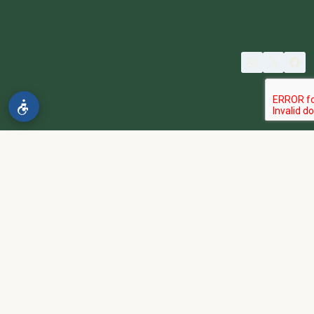
© 2026 spa2000
הבהרה:
אתר spa2000 הוא פלטפורמת פרסום בלבד. כל המודעות
מפורסמות על ידי מפרסמים עצמאיים האחראים באופן מלא ובלעדי לתוכן
המודעה, לזמינות, לאיכות השירות, ולעמידה בכל דרישות החוק.
אחריות המפרסם:
כל מפרסם מתחייב להחזיק בכל הרישיונות וההסמכות
הנדרשים לפי דין, ולעמוד בחוקי המדינה לרבות מס, עבודה ובריאות.