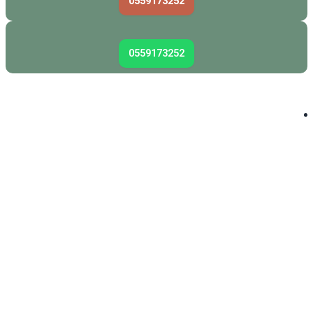
0559173252
0559173252