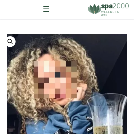
spa
2000
☰
WELLNESS ·
ספא
Ski
t
conten