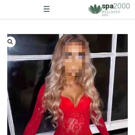
spa
2000
☰
WELLNESS ·
ספא
Ski
t
conten