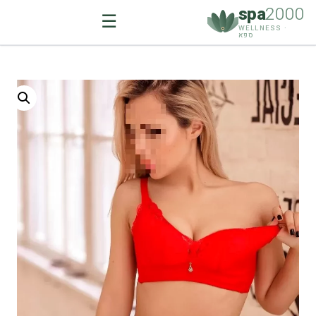
spa
2000
☰
WELLNESS ·
ספא
Ski
t
conten