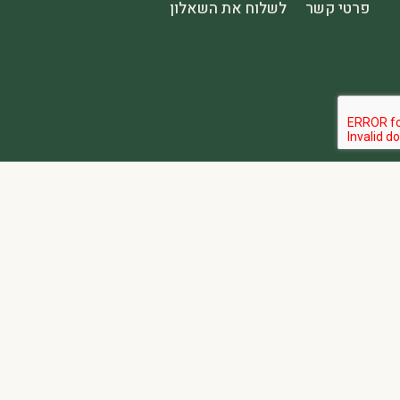
פרטי קשר
לשלוח את השאלון
הבהרה:
אתר spa2000 הוא פלטפורמת פרסום בלבד. כל המודעות מפורסמות על ידי מפרסמים עצמאיים האחראים באופן מלא ובלעדי לתוכן המודעה, לזמינות, לאיכות השירות, ולעמידה בכל דרישות החוק.
אחריות המפרסם:
כל מפרסם מתחייב להחזיק בכל הרישיונות וההסמכות 
נגישות:
האתר נגיש בהתאם לתקנות שוויון זכויות לאנשים עם מוגבלות (התשע״ג-2013) ותקן ישראלי 5568. תפריט הנגישות זמין בלחיצה על כפתור הנגישות בפינת המ