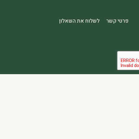
פרטי קשר
לשלוח את השאלון
הבהרה:
אתר spa2000 הוא פלטפורמת פרסום בלבד. כל המודעות מפורסמות על ידי מפרסמים עצמאיים האחראים באופן מלא ובלעדי לתוכן המודעה, לזמינות, לאיכות השירות, ולעמידה בכל דרישות החוק.
אחריות המפרסם:
כל מפרסם מתחייב להחזיק בכל הרישיונות וההסמכות 
נגישות:
האתר נגיש בהתאם לתקנות שוויון זכויות לאנשים עם מוגבלות (התשע״ג-2013) ותקן ישראלי 5568. תפריט הנגישות זמין בלחיצה על כפתור הנגישות בפינת המ