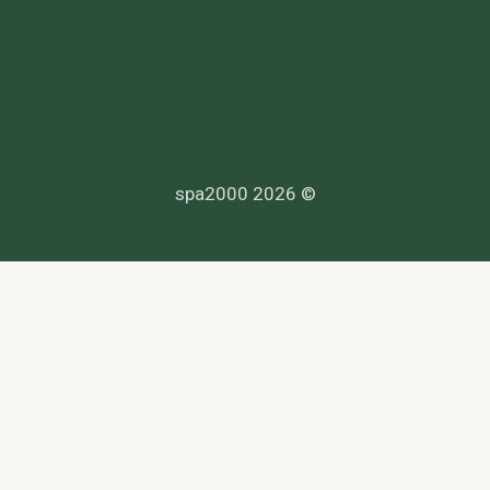
© 2026 spa2000
הנדרשים לפי דין, ולעמוד בחוקי המדינה לרבות מס, עבודה ובריאות.
סך. לפניות בנושא נגישות -
© 2026 spa2000 ·
הצהרת אחריות
·
תנאי שימוש
·
פרטיות
·
נגישות