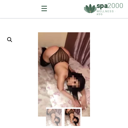
spa
2000
☰
WELLNESS ·
ספא
Ski
t
conten