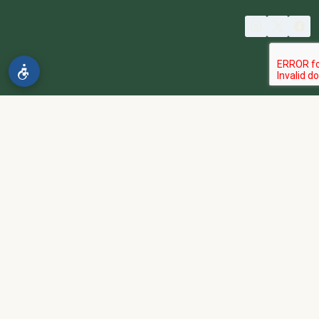
© 2026 spa2000
הבהרה:
אתר spa2000 הוא פלטפורמת פרסום בלבד. כל המודעות
מפורסמות על ידי מפרסמים עצמאיים האחראים באופן מלא ובלעדי לתוכן
המודעה, לזמינות, לאיכות השירות, ולעמידה בכל דרישות החוק.
אחריות המפרסם:
כל מפרסם מתחייב להחזיק בכל הרישיונות וההסמכות
הנדרשים לפי דין, ולעמוד בחוקי המדינה לרבות מס, עבודה ובריאות.
נגישות:
האתר נגיש בהתאם לתקנות שוויון זכויות לאנשים עם מוגבלות
(התשע״ג-2013) ותקן ישראלי 5568. תפריט הנגישות זמין בלחיצה על