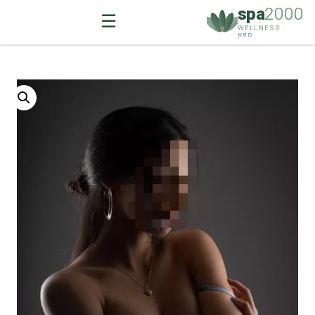
spa
2000
☰
WELLNESS ·
ספא
Ski
t
conten