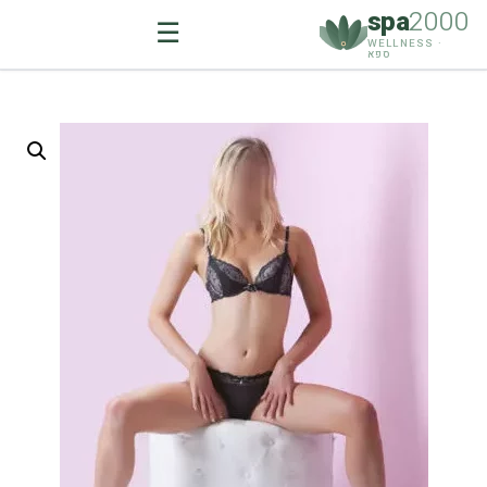
spa
2000
☰
WELLNESS ·
ספא
Ski
t
conten