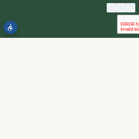
© 2026 spa2000
הבהרה:
אתר spa2000 הוא פלטפורמת פרסום בלבד. כל המודעות
מפורסמות על ידי מפרסמים עצמאיים האחראים באופן מלא ובלעדי לתוכן
המודעה, לזמינות, לאיכות השירות, ולעמידה בכל דרישות החוק.
אחריות המפרסם:
כל מפרסם מתחייב להחזיק בכל הרישיונות וההסמכות
הנדרשים לפי דין, ולעמוד בחוקי המדינה לרבות מס, עבודה ובריאות.
נגישות:
האתר נגיש בהתאם לתקנות שוויון זכויות לאנשים עם מוגבלות
(התשע״ג-2013) ותקן ישראלי 5568. תפריט הנגישות זמין בלחיצה על
כפתור הנגישות בפינת המסך. לפניות בנושא נגישות -
הצהרת נגישות
.