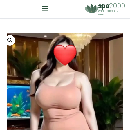
spa
2000
☰
WELLNESS ·
ספא
Ski
t
conten