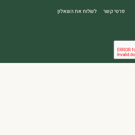
פרטי קשר
לשלוח את השאלון
הבהרה:
אתר spa2000 הוא פלטפורמת פרסום בלבד. כל המודעות מפורסמות על ידי מפרסמים עצמאיים האחראים באופן מלא ובלעדי לתוכן המודעה, לזמינות, לאיכות השירות, ולעמידה בכל דרישות החוק.
אחריות המפרסם:
כל מפרסם מתחייב להחזיק בכל הרישיונות וההסמכות 
נגישות:
האתר נגיש בהתאם לתקנות שוויון זכויות לאנשים עם מוגבלות (התשע״ג-2013) ותקן ישראלי 5568. תפריט הנגישות זמין בלחיצה על כפתור הנגישות בפינת המ