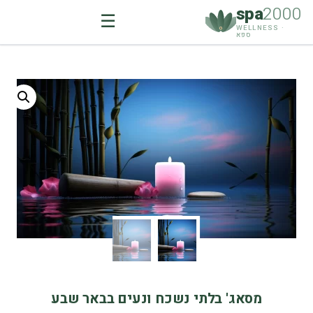
spa
2000
☰
WELLNESS ·
ספא
Ski
t
conten
מסאג' בלתי נשכח ונעים בבאר שבע