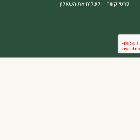
פרטי קשר
לשלוח את השאלון
הבהרה:
אתר spa2000 הוא פלטפורמת פרסום בלבד. כל המודעות מפורסמות על ידי מפרסמים עצמאיים האחראים באופן מלא ובלעדי לתוכן המודעה, לזמינות, לאיכות השירות, ולעמידה בכל דרישות החוק.
אחריות המפרסם:
כל מפרסם מתחייב להחזיק בכל הרישיונות וההסמכות 
נגישות:
האתר נגיש בהתאם לתקנות שוויון זכויות לאנשים עם מוגבלות (התשע״ג-2013) ותקן ישראלי 5568. תפריט הנגישות זמין בלחיצה על כפתור הנגישות בפינת המ