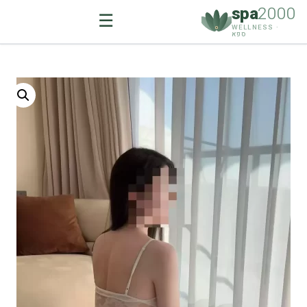
spa
2000
☰
WELLNESS ·
ספא
Ski
t
conten