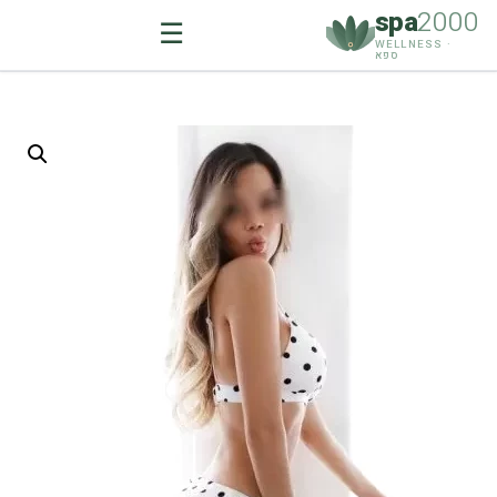
spa
2000
☰
WELLNESS ·
ספא
Ski
t
conten