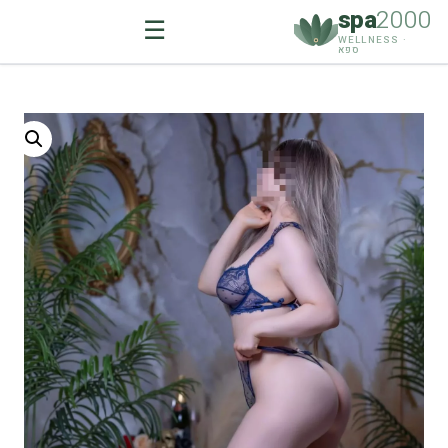
spa
2000
☰
WELLNESS ·
ספא
Ski
t
conten