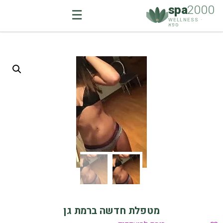
spa
2000
☰
WELLNESS ·
ספא
Ski
t
conten
מטפלת חדשה ברמת גן