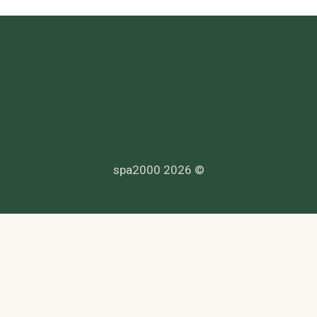
© 2026 spa2000
הנדרשים לפי דין, ולעמוד בחוקי המדינה לרבות מס, עבודה ובריאות.
סך. לפניות בנושא נגישות -