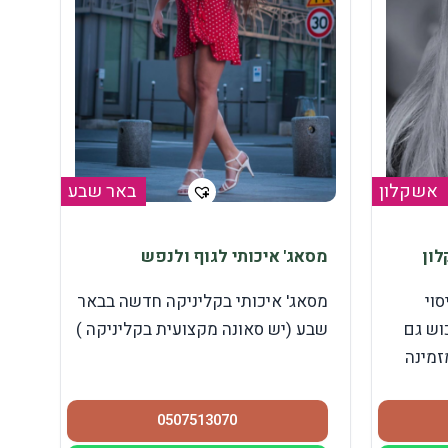
אשקלון
באר שבע
לון
מסאג' איכותי לגוף ולנפש
סוי
מסאג' איכותי בקליניקה חדשה בבאר
וש גם
שבע (יש סאונה מקצועית בקליניקה )
זמינה
0507513070