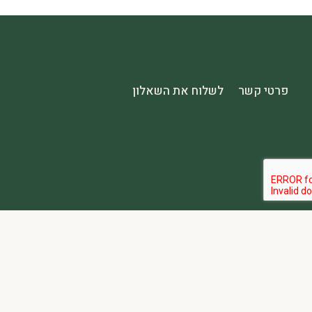
פרטי קשר
לשלוח את השאלון
הבהרה:
אתר spa2000 הוא פלטפורמת פרסום בלבד. כל המודעות מפורסמות על ידי מפרסמים עצמאיים האחראים באופן מלא ובלעדי לתוכן המודעה, לזמינות, לאיכות השירות, ולעמידה בכל דרישות החוק.
אחריות המפרסם:
כל מפרסם מתחייב להחזיק בכל הרישיונות וההסמכות 
נגישות:
האתר נגיש בהתאם לתקנות שוויון זכויות לאנשים עם מוגבלות (התשע״ג-2013) ותקן ישראלי 5568. תפריט הנגישות זמין בלחיצה על כפתור הנגישות בפינת המ