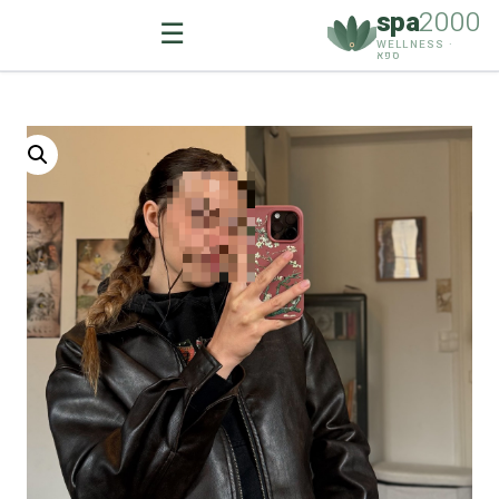
spa
2000
☰
WELLNESS ·
ספא
Ski
t
conten