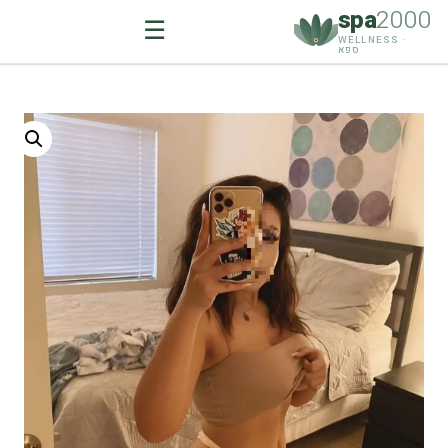
spa
2000
☰
WELLNESS ·
ספא
Ski
t
conten