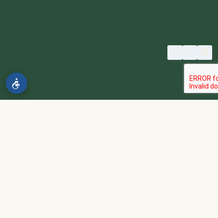
© 2026 spa2000
הבהרה:
אתר spa2000 הוא פלטפורמת פרסום בלבד. כל המודעות
מפורסמות על ידי מפרסמים עצמאיים האחראים באופן מלא ובלעדי לתוכן
המודעה, לזמינות, לאיכות השירות, ולעמידה בכל דרישות החוק.
אחריות המפרסם:
כל מפרסם מתחייב להחזיק בכל הרישיונות וההסמכות
הנדרשים לפי דין, ולעמוד בחוקי המדינה לרבות מס, עבודה ובריאות.