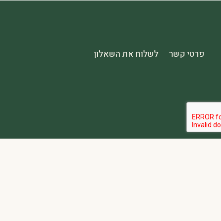
פרטי קשר
לשלוח את השאלון
הבהרה:
אתר spa2000 הוא פלטפורמת פרסום בלבד. כל המודעות מפורסמות על ידי מפרסמים עצמאיים האחראים באופן מלא ובלעדי לתוכן המודעה, לזמינות, לאיכות השירות, ולעמידה בכל דרישות החוק.
אחריות המפרסם:
כל מפרסם מתחייב להחזיק בכל הרישיונות וההסמכות 
נגישות:
האתר נגיש בהתאם לתקנות שוויון זכויות לאנשים עם מוגבלות (התשע״ג-2013) ותקן ישראלי 5568. תפריט הנגישות זמין בלחיצה על כפתור הנגישות בפינת המ