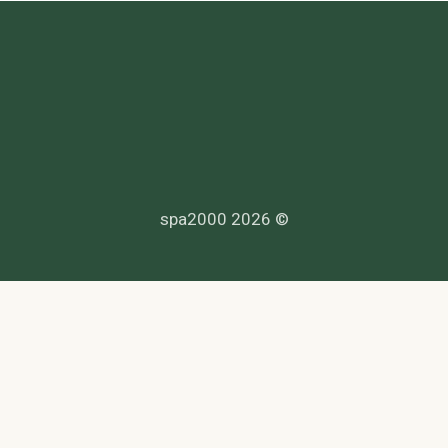
© 2026 spa2000
הנדרשים לפי דין, ולעמוד בחוקי המדינה לרבות מס, עבודה ובריאות.
סך. לפניות בנושא נגישות -