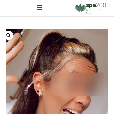
spa
2000
☰
WELLNESS ·
ספא
Ski
t
conten