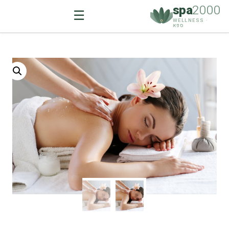
spa
2000
☰
WELLNESS ·
ספא
Ski
t
conten