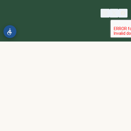
© 2026 spa2000
הבהרה:
אתר spa2000 הוא פלטפורמת פרסום בלבד. כל המודעות
מפורסמות על ידי מפרסמים עצמאיים האחראים באופן מלא ובלעדי לתוכן
המודעה, לזמינות, לאיכות השירות, ולעמידה בכל דרישות החוק.
אחריות המפרסם:
כל מפרסם מתחייב להחזיק בכל הרישיונות וההסמכות
הנדרשים לפי דין, ולעמוד בחוקי המדינה לרבות מס, עבודה ובריאות.
נגישות:
האתר נגיש בהתאם לתקנות שוויון זכויות לאנשים עם מוגבלות
(התשע״ג-2013) ותקן ישראלי 5568. תפריט הנגישות זמין בלחיצה על