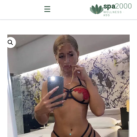
spa
2000
☰
WELLNESS ·
ספא
Ski
t
conten