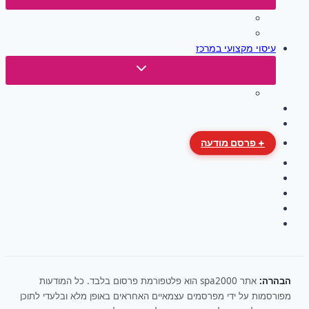
child
עיסוי מקצועי בחיפה
menu
עיסוי מקצועי בקריות
עיסוי מקצועי במרכז
Toggle
child
עיסוי מקצועי בתל אביב
menu
עיסוי מקצועי בירושלים
עיסוי מקצועי בדרום
+ פרסם מודעה
פרטי קשר
תנאי שימוש
מדיניות פרטיות
הצהרת אחריות
הצהרת נגישות
הבהרה:
אתר spa2000 הוא פלטפורמת פרסום בלבד. כל המודעות
מפורסמות על ידי מפרסמים עצמאיים האחראים באופן מלא ובלעדי לתוכן