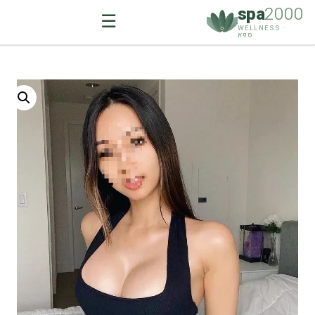
spa
2000
☰
WELLNESS ·
ספא
Ski
t
conten