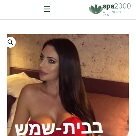
spa
2000
☰
WELLNESS ·
ספא
Ski
t
conten